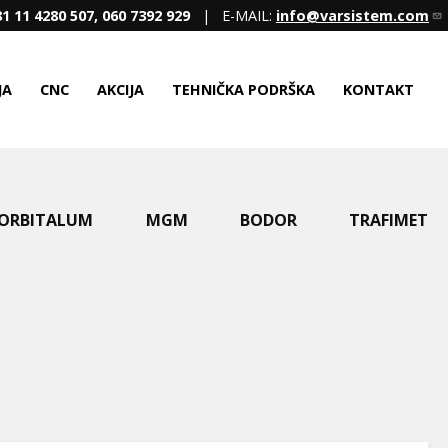
1 11 4280 507, 060 7392 929
| E-MAIL:
info@varsistem.com
JA
CNC
AKCIJA
TEHNIČKA PODRŠKA
KONTAKT
ORBITALUM
MGM
BODOR
TRAFIMET