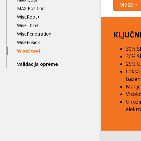
VIDEO
MAX Position
WiseRoot+
WiseThin+
KLJUČN
WisePenetration
WiseFusion
30% S
WiseSteel
30% S
25% U
Validacija opreme
Lakša 
bazena
Manje 
Visoko
U reži
elektr