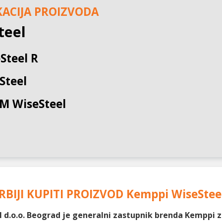
KACIJA PROIZVODA
teel
Steel R
Steel
M WiseSteel
RBIJI KUPITI PROIZVOD
Kemppi WiseStee
 d.o.o. Beograd je generalni zastupnik brenda Kemppi za