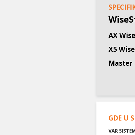
SPECIFI
WiseS
AX Wise
X5 Wise
Master 
GDE U S
VAR SISTEM