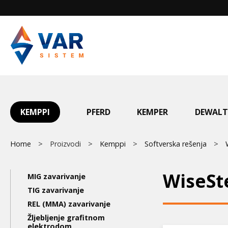
Skip
to
main
content
Main
KEMPPI
PFERD
KEMPER
DEWALT
menu
Breadcrumb
Home
Proizvodi
Kemppi
Softverska rešenja
Main
WiseSt
MIG zavarivanje
navigation
TIG zavarivanje
REL (MMA) zavarivanje
3nd
Žljebljenje grafitnom
elektrodom