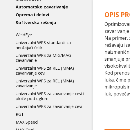
level
Automatsko zavarivanje
OPIS P
Oprema i delovi
Softverska rešenja
Optimizovan
zavarivanje
WeldEye
Na primer, 
Univerzalni WPS standardi za
rešavaju iz
nerđajući čelik
naizmeničn
Univerzalni WPS za MIG/MAG
smanjuje pr
zavarivanje
visokokvalit
Univerzalni WPS za REL (MMA)
Kod prenosa
zavarivanje cevi
luka, čime 
Univerzalni WPS za REL (MMA)
zavarivanje
mikropulsir
luk, poveća
Univerzalni WPS za zavarivanje cevi i
ploče pod uglom
Univerzalni WPS za zavarivanje cevi
RGT
MAX Speed
MAX Cool