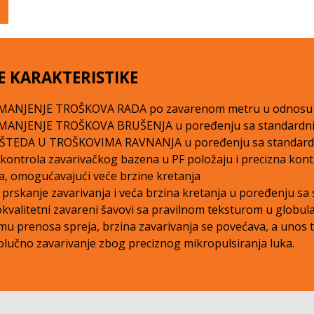
E KARAKTERISTIKE
MANJENJE TROŠKOVA RADA po zavarenom metru u odnosu n
MANJENJE TROŠKOVA BRUŠENJA u poređenju sa standardni
ŠTEDA U TROŠKOVIMA RAVNANJA u poređenju sa standard
kontrola zavarivačkog bazena u PF položaju i precizna kon
, omogućavajući veće brzine kretanja
prskanje zavarivanja i veća brzina kretanja u poređenju s
kvalitetni zavareni šavovi sa pravilnom teksturom u glob
mu prenosa spreja, brzina zavarivanja se povećava, a unos
olučno zavarivanje zbog preciznog mikropulsiranja luka.