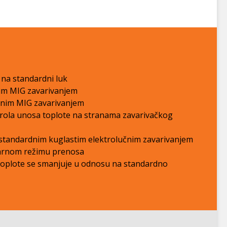
a standardni luk
m MIG zavarivanjem
nim MIG zavarivanjem
trola unosa toplote na stranama zavarivačkog
a standardnim kuglastim elektrolučnim zavarivanjem
ularnom režimu prenosa
 toplote se smanjuje u odnosu na standardno