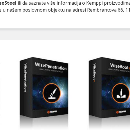
seSteel
ili da saznate više informacija o Kemppi proizvodim
te u našem poslovnom objektu na adresi Rembrantova 66, 1