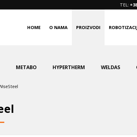
TEL:
+38
HOME
O NAMA
PROIZVODI
ROBOTIZACI
METABO
HYPERTHERM
WELDAS
WiseSteel
eel