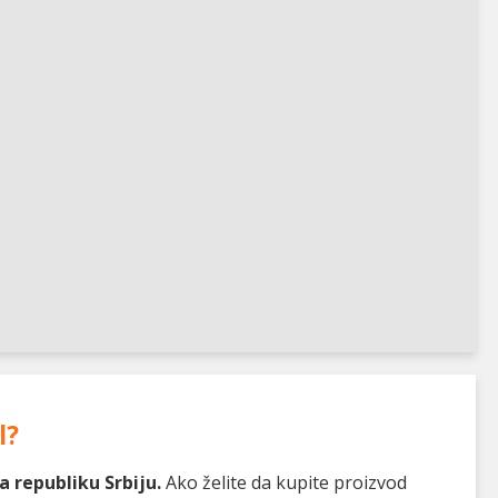
l
?
 republiku Srbiju.
Ako želite da kupite proizvod