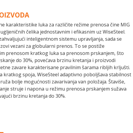
ROIZVODA
e karakteristike luka za različite režime prenosa čine MIG
 ugljeničnih čelika jednostavnim i efikasnim uz WiseSteel.
zahvaljujući inteligentnom sistemu upravljanja, sada se
azovi vezani za globularni prenos. To se postiže
im prenosom kratkog luka sa prenosom prskanjem, što
skanje do 30%, povećava brzinu kretanja i proizvodi
etne zavare karakterisane pravilnim šarama ribljih krljušti.
 kratkog spoja, WiseSteel adaptivno poboljšava stabilnost
pruža bolje mogućnosti zavarivanja van položaja. Štaviše,
anje struje i napona u režimu prenosa prskanjem sužava
vajući brzinu kretanja do 30%.