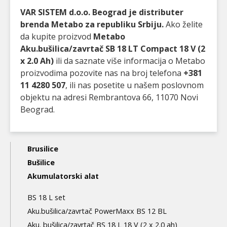
VAR SISTEM d.o.o. Beograd je distributer
brenda Metabo za republiku Srbiju.
Ako želite
da kupite proizvod
Metabo
Aku.bušilica/zavrtač SB 18 LT Compact 18 V (2
x 2.0 Ah)
ili da saznate više informacija o Metabo
proizvodima pozovite nas na broj telefona
+381
11 4280 507
, ili nas posetite u našem poslovnom
objektu na adresi Rembrantova 66, 11070 Novi
Beograd.
Main
Brusilice
navigation
Bušilice
Akumulatorski alat
3nd
level
BS 18 L set
Aku.bušilica/zavrtač PowerMaxx BS 12 BL
Aku. bušilica/zavrtač BS 18 L 18 V (2 x 2.0 ah)