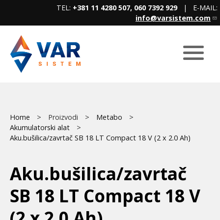
Skip
TEL:
+381 11 4280 507, 060 7392 929
| E-MAIL:
to
info@varsistem.com
main
content
Breadcrumb
Main
Home
Proizvodi
Metabo
Akumulatorski alat
menu
Aku.bušilica/zavrtač SB 18 LT Compact 18 V (2 x 2.0 Ah)
Aku.bušilica/zavrtač
SB 18 LT Compact 18 V
(2 x 2.0 Ah)