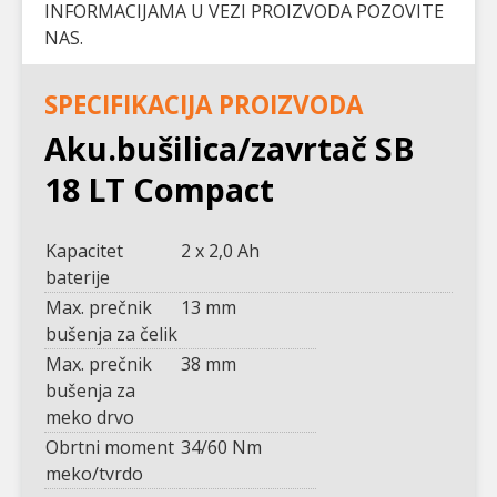
INFORMACIJAMA U VEZI PROIZVODA POZOVITE
NAS.
SPECIFIKACIJA PROIZVODA
Aku.bušilica/zavrtač SB
18 LT Compact
Kapacitet
2 x 2,0 Ah
baterije
Max. prečnik
13 mm
bušenja za čelik
Max. prečnik
38 mm
bušenja za
meko drvo
Obrtni moment
34/60 Nm
meko/tvrdo