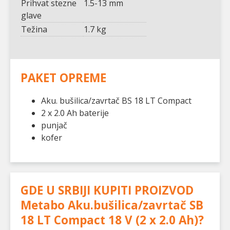
Prihvat stezne
1.5-13 mm
glave
Težina
1.7 kg
PAKET OPREME
Aku. bušilica/zavrtač BS 18 LT Compact
2 x 2.0 Ah baterije
punjač
kofer
GDE U SRBIJI KUPITI PROIZVOD
Metabo Aku.bušilica/zavrtač SB
18 LT Compact 18 V (2 x 2.0 Ah)
?