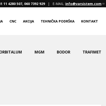
1 11 4280 507, 060 7392 929
| E-MAIL:
info@varsistem.com
JA
CNC
AKCIJA
TEHNIČKA PODRŠKA
KONTAKT
ORBITALUM
MGM
BODOR
TRAFIMET