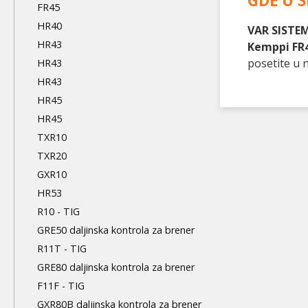
GDE U S
FR45
HR40
VAR SISTEM
HR43
Kemppi FR
posetite u
HR43
HR43
HR45
HR45
TXR10
TXR20
GXR10
HR53
R10 - TIG
GRE50 daljinska kontrola za brener
R11T - TIG
GRE80 daljinska kontrola za brener
F11F - TIG
GXR80B daljinska kontrola za brener