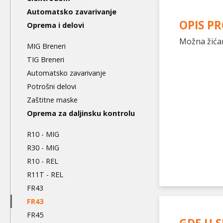
level
Automatsko zavarivanje
OPIS P
Oprema i delovi
Možna žićan
MIG Breneri
TIG Breneri
Automatsko zavarivanje
Potrošni delovi
Zaštitne maske
Oprema za daljinsku kontrolu
R10 - MIG
R30 - MIG
R10 - REL
R11T - REL
FR43
FR43
FR45