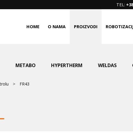
TEL:
+38
HOME
O NAMA
PROIZVODI
ROBOTIZACI
METABO
HYPERTHERM
WELDAS
trolu
FR43