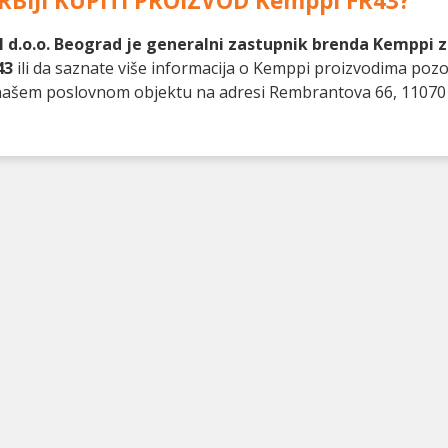
RBIJI KUPITI PROIZVOD
Kemppi FR43
?
 d.o.o. Beograd je generalni zastupnik brenda Kemppi za
43
ili da saznate više informacija o Kemppi proizvodima pozo
 našem poslovnom objektu na adresi Rembrantova 66, 11070