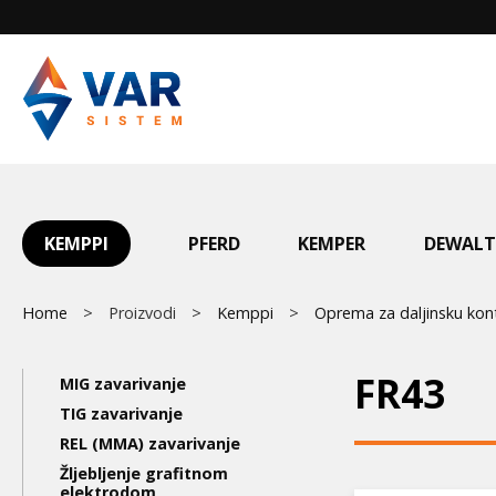
Skip
to
main
content
Main
KEMPPI
PFERD
KEMPER
DEWALT
menu
Breadcrumb
Home
Proizvodi
Kemppi
Oprema za daljinsku kon
Main
FR43
MIG zavarivanje
navigation
TIG zavarivanje
REL (MMA) zavarivanje
3nd
Žljebljenje grafitnom
elektrodom