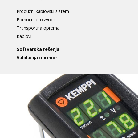
Produžni kablovski sistem
Pomoćni proizvodi
Transportna oprema
Kablovi
Softverska rešenja
Validacija opreme