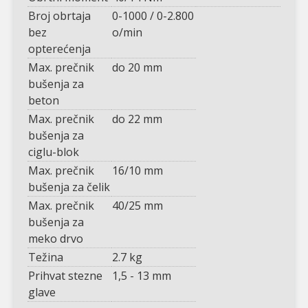
Broj obrtaja
0-1000 / 0-2.800
bez
o/min
opterećenja
Max. prečnik
do 20 mm
bušenja za
beton
Max. prečnik
do 22 mm
bušenja za
ciglu-blok
Max. prečnik
16/10 mm
bušenja za čelik
Max. prečnik
40/25 mm
bušenja za
meko drvo
Težina
2.7 kg
Prihvat stezne
1,5 - 13 mm
glave