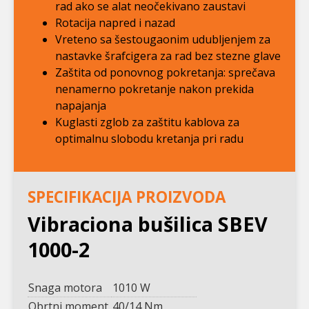
rad ako se alat neočekivano zaustavi
Rotacija napred i nazad
Vreteno sa šestougaonim udubljenjem za
nastavke šrafcigera za rad bez stezne glave
Zaštita od ponovnog pokretanja: sprečava
nenamerno pokretanje nakon prekida
napajanja
Kuglasti zglob za zaštitu kablova za
optimalnu slobodu kretanja pri radu
SPECIFIKACIJA PROIZVODA
Vibraciona bušilica SBEV
1000-2
Snaga motora
1010 W
Obrtni moment
40/14 Nm