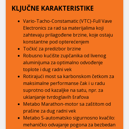
KLJUČNE KARAKTERISTIKE
Vario-Tacho-Constamatic (VTC)-Full Vave
Electronics za rad sa materijalima koji
zahtevaju prilagođene brzine, koje ostaju
konstantne pod opterećenjem
Točkić za predizbor brzine
Robusno kućište zupčanika od livenog
aluminijuma za optimalno odvođenje
toplote i dug radni vek
Rotirajući most sa karbonskom četkom za
maksimalne performanse čak i u radu
suprotno od kazaljke na satu, npr. za
uklanjanje tvrdoglavih šrafova
Metabo Marathon-motor sa zaštitom od
prašine za dug radni vek
Metabo S-automatsko sigurnosno kvačilo:
mehaničko odvajanje pogona za bezbedan