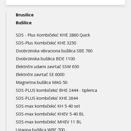
Main
Brusilice
navigation
Bušilice
3nd
SDS - Plus Kombičekić KHE 2860 Quick
level
SDS-Plus Kombičekić KHE 3250
Dvobrzinska vibraciona bušilica SBE 760
Dvobrzinska bušilica BDE 1100
Električni udarni zavrtač SSW 650
Električni zavrtač SE 6000
Magnetna bušilica MAG 50
SDS-PLUS kombičekić BHE 2444 - tiplerica
SDS-PLUS kombičekić KHE 2644
SDS-max kombičekić KH 5-40 set
SDS-max kombičekić KHEV 5-40 BL
SDS-max kombičekić MHEV 11 BL
Ugaona bušilica WBE 700