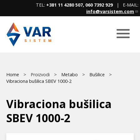
Skip
TEL:
+381 11 4280 507, 060 7392 929
| E-MAIL:
to
info@varsistem.com
main
content
Breadcrumb
Main
Home
Proizvodi
Metabo
Bušilice
Vibraciona bušilica SBEV 1000-2
menu
Vibraciona bušilica
SBEV 1000-2