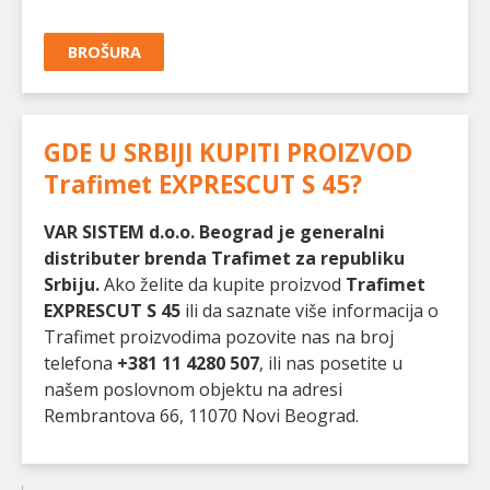
BROŠURA
GDE U SRBIJI KUPITI PROIZVOD
Trafimet EXPRESCUT S 45
?
VAR SISTEM d.o.o. Beograd je generalni
distributer brenda Trafimet za republiku
Srbiju.
Ako želite da kupite proizvod
Trafimet
EXPRESCUT S 45
ili da saznate više informacija o
Trafimet proizvodima pozovite nas na broj
telefona
+381 11 4280 507
, ili nas posetite u
našem poslovnom objektu na adresi
Rembrantova 66, 11070 Novi Beograd.