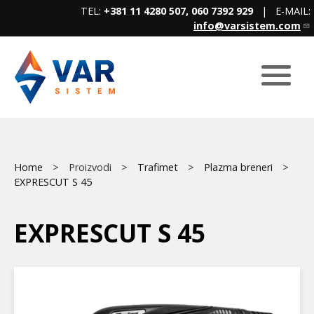
Skip
TEL:
+381 11 4280 507, 060 7392 929
| E-MAIL:
to
info@varsistem.com
main
content
Breadcrumb
Main
Home
Proizvodi
Trafimet
Plazma breneri
EXPRESCUT S 45
menu
EXPRESCUT S 45