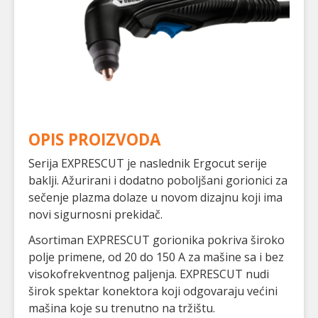
OPIS PROIZVODA
Serija EXPRESCUT je naslednik Ergocut serije
baklji. Ažurirani i dodatno poboljšani gorionici za
sečenje plazma dolaze u novom dizajnu koji ima
novi sigurnosni prekidač.
Asortiman EXPRESCUT gorionika pokriva široko
polje primene, od 20 do 150 A za mašine sa i bez
visokofrekventnog paljenja. EXPRESCUT nudi
širok spektar konektora koji odgovaraju većini
mašina koje su trenutno na tržištu.