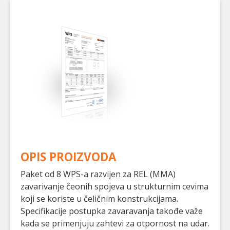
OPIS PROIZVODA
Paket od 8 WPS-a razvijen za REL (MMA)
zavarivanje čeonih spojeva u strukturnim cevima
koji se koriste u čeličnim konstrukcijama.
Specifikacije postupka zavaravanja takođe važe
kada se primenjuju zahtevi za otpornost na udar.