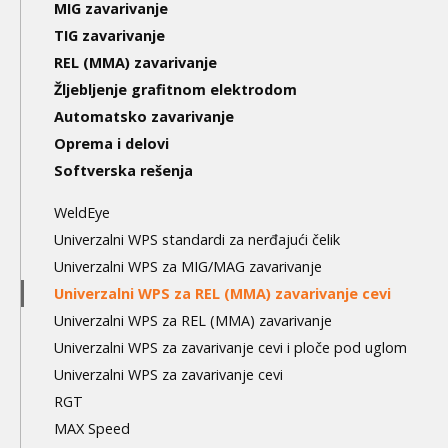
Main
MIG zavarivanje
navigation
TIG zavarivanje
REL (MMA) zavarivanje
3nd
Žljebljenje grafitnom elektrodom
level
Automatsko zavarivanje
Oprema i delovi
Softverska rešenja
WeldEye
Univerzalni WPS standardi za nerđajući čelik
Univerzalni WPS za MIG/MAG zavarivanje
Univerzalni WPS za REL (MMA) zavarivanje cevi
Univerzalni WPS za REL (MMA) zavarivanje
Univerzalni WPS za zavarivanje cevi i ploče pod uglom
Univerzalni WPS za zavarivanje cevi
RGT
MAX Speed