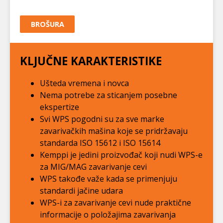
BROŠURA
KLJUČNE KARAKTERISTIKE
Ušteda vremena i novca
Nema potrebe za sticanjem posebne
ekspertize
Svi WPS pogodni su za sve marke
zavarivačkih mašina koje se pridržavaju
standarda ISO 15612 i ISO 15614
Kemppi je jedini proizvođač koji nudi WPS-e
za MIG/MAG zavarivanje cevi
WPS takođe važe kada se primenjuju
standardi jačine udara
WPS-i za zavarivanje cevi nude praktične
informacije o položajima zavarivanja