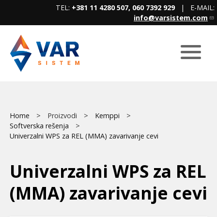
Skip
TEL:
+381 11 4280 507, 060 7392 929
| E-MAIL:
to
info@varsistem.com
main
content
Breadcrumb
Main
Home
Proizvodi
Kemppi
Softverska rešenja
menu
Univerzalni WPS za REL (MMA) zavarivanje cevi
Univerzalni WPS za REL
(MMA) zavarivanje cevi