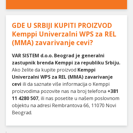
GDE U SRBIJI KUPITI PROIZVOD
Kemppi Univerzalni WPS za REL
(MMA) zavarivanje cevi
?
VAR SISTEM d.o.o. Beograd je generalni
zastupnik brenda Kemppi za republiku Srbiju.
Ako želite da kupite proizvod
Kemppi
Univerzalni WPS za REL (MMA) zavarivanje
cevi
ili da saznate više informacija o Kemppi
proizvodima pozovite nas na broj telefona
+381
11 4280 507
, ili nas posetite u našem poslovnom
objektu na adresi Rembrantova 66, 11070 Novi
Beograd.