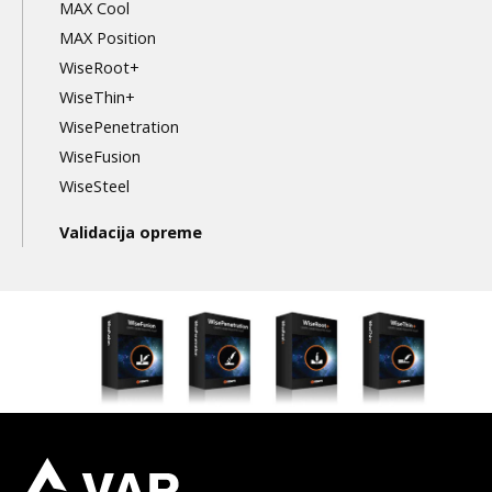
MAX Cool
MAX Position
WiseRoot+
WiseThin+
WisePenetration
WiseFusion
WiseSteel
Validacija opreme