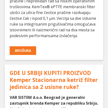
prašine i neprekidan rad sa niskim operativnim
troškovima. KemTex® ePTFE membranski filter
ulošci za ultra-fine čestice prašine razdvajaju
čestice čak i ispod 0,1 µm. Verzija sa dve izduvne
ruke sa integrisanim prigušivačima omogućava
istovremeni ili naizmenični rad na dva mesta sa
podesivim performansama izvlačenja.
BROŠURA
GDE U SRBIJI KUPITI PROIZVOD
Kemper Stacionarna ketriž filter
jedinica sa 2 usisne ruke
?
VAR SISTEM d.o.o. Beograd je generalni
zastupnik brenda Kemper za republiku Srbiju.