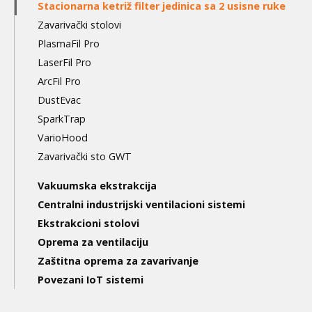
Stacionarna ketriž filter jedinica sa 2 usisne ruke
Zavarivački stolovi
PlasmaFil Pro
LaserFil Pro
ArcFil Pro
DustEvac
SparkTrap
VarioHood
Zavarivački sto GWT
Vakuumska ekstrakcija
Centralni industrijski ventilacioni sistemi
Ekstrakcioni stolovi
Oprema za ventilaciju
Zaštitna oprema za zavarivanje
Povezani IoT sistemi