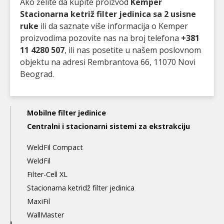
Ako želite da kupite proizvod
Kemper
Stacionarna ketriž filter jedinica sa 2 usisne
ruke
ili da saznate više informacija o Kemper
proizvodima pozovite nas na broj telefona
+381
11 4280 507
, ili nas posetite u našem poslovnom
objektu na adresi Rembrantova 66, 11070 Novi
Beograd.
Main
Mobilne filter jedinice
navigation
Centralni i stacionarni sistemi za ekstrakciju
3nd
WeldFil Compact
level
WeldFil
Filter-Cell XL
Stacionarna ketridž filter jedinica
MaxiFil
WallMaster