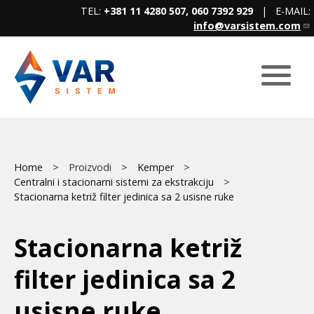
Skip
TEL:
+381 11 4280 507, 060 7392 929
| E-MAIL:
to
info@varsistem.com
main
content
Breadcrumb
Main
Home
Proizvodi
Kemper
Centralni i stacionarni sistemi za ekstrakciju
menu
Stacionarna ketriž filter jedinica sa 2 usisne ruke
Stacionarna ketriž
filter jedinica sa 2
usisne ruke