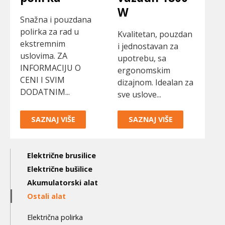
W
Snažna i pouzdana
polirka za rad u
Kvalitetan, pouzdan
ekstremnim
i jednostavan za
uslovima. ZA
upotrebu, sa
INFORMACIJU O
ergonomskim
CENI I SVIM
dizajnom. Idealan za
DODATNIM...
sve uslove...
SAZNAJ VIŠE
SAZNAJ VIŠE
Main
Električne brusilice
navigation
Električne bušilice
Akumulatorski alat
3nd
Ostali alat
level
Električna polirka