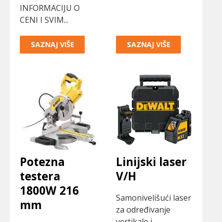
INFORMACIJU O
CENI I SVIM...
SAZNAJ VIŠE
SAZNAJ VIŠE
Potezna
Linijski laser
testera
V/H
1800W 216
Samonivelišući laser
mm
za određivanje
vertikale i