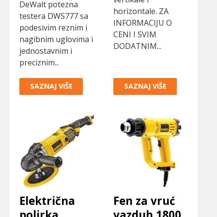
DeWalt potezna
horizontale. ZA
testera DWS777 sa
INFORMACIJU O
podesivim reznim i
CENI I SVIM
nagibnim uglovima i
DODATNIM...
jednostavnim i
preciznim...
SAZNAJ VIŠE
SAZNAJ VIŠE
Električna
Fen za vruć
polirka
vazduh 1800