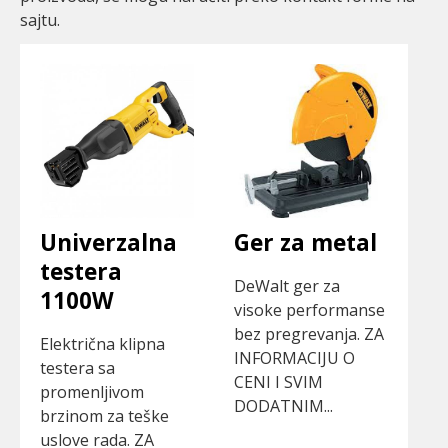
sajtu.
Univerzalna
Ger za metal
testera
DeWalt ger za
1100W
visoke performanse
bez pregrevanja. ZA
Električna klipna
INFORMACIJU O
testera sa
CENI I SVIM
promenljivom
DODATNIM...
brzinom za teške
uslove rada. ZA