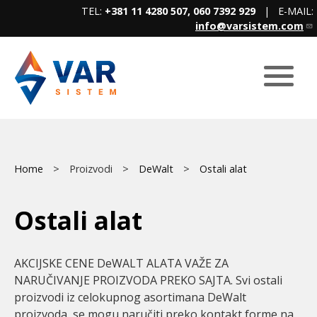
Skip
TEL:
+381 11 4280 507, 060 7392 929
| E-MAIL:
to
info@varsistem.com
main
content
Breadcrumb
Main
Home
Proizvodi
DeWalt
Ostali alat
menu
Ostali alat
AKCIJSKE CENE DeWALT ALATA VAŽE ZA
NARUČIVANJE PROIZVODA PREKO SAJTA. Svi ostali
proizvodi iz celokupnog asortimana DeWalt
proizvoda, se mogu naručiti preko kontakt forme na