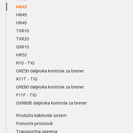
HR43
HR45
HR45
TXR10
TXR20
GXR10
HR53
R10 - TIG
GRE50 daljinska kontrola za brener
R11T - TIG
GRE80 daljinska kontrola za brener
F11F - TIG
GXR80B daljinska kontrola za brener
Produžni kablovski sistem
Pomoćni proizvodi
Transportna oprema