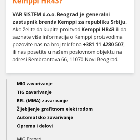
Kemppi HR43
?
VAR SISTEM d.o.o. Beograd je generalni
zastupnik brenda Kemppi za republiku Srbiju.
Ako želite da kupite proizvod
Kemppi HR43
ili da
saznate više informacija o Kemppi proizvodima
pozovite nas na broj telefona
+381 11 4280 507
,
ili nas posetite u našem poslovnom objektu na
adresi Rembrantova 66, 11070 Novi Beograd.
Main
MIG zavarivanje
navigation
TIG zavarivanje
REL (MMA) zavarivanje
3nd
Žljebljenje grafitnom elektrodom
level
Automatsko zavarivanje
Oprema i delovi
MIG Breneri