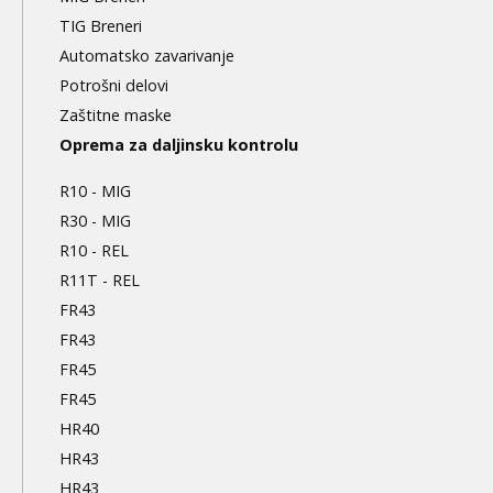
TIG Breneri
Automatsko zavarivanje
Potrošni delovi
Zaštitne maske
Oprema za daljinsku kontrolu
R10 - MIG
R30 - MIG
R10 - REL
R11T - REL
FR43
FR43
FR45
FR45
HR40
HR43
HR43