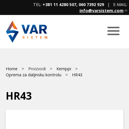
Skip
TEL:
+381 11 4280 507, 060 7392 929
| E-MAIL:
to
info@varsistem.com
main
content
Breadcrumb
Main
Home
Proizvodi
Kemppi
Oprema za daljinsku kontrolu
HR43
menu
HR43