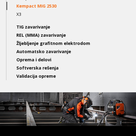
Kempact MIG 2530
X3
TIG zavarivanje
REL (MMA) zavarivanje
Žljebljenje grafitnom elektrodom
Automatsko zavarivanje
Oprema i delovi
Softverska rešenja
Validacija opreme