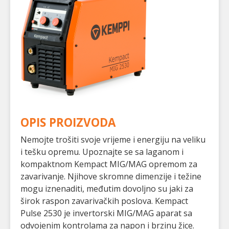
OPIS PROIZVODA
Nemojte trošiti svoje vrijeme i energiju na veliku
i tešku opremu. Upoznajte se sa laganom i
kompaktnom Kempact MIG/MAG opremom za
zavarivanje. Njihove skromne dimenzije i težine
mogu iznenaditi, međutim dovoljno su jaki za
širok raspon zavarivačkih poslova. Kempact
Pulse 2530 je invertorski MIG/MAG aparat sa
odvojenim kontrolama za napon i brzinu žice.