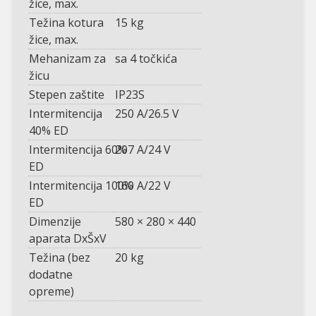
žice, max.
Težina kotura
15 kg
žice, max.
Mehanizam za
sa 4 točkića
žicu
Stepen zaštite
IP23S
Intermitencija
250 A/26.5 V
40% ED
Intermitencija 60%
207 A/24 V
ED
Intermitencija 100%
160 A/22 V
ED
Dimenzije
580 × 280 × 440
aparata DxŠxV
Težina (bez
20 kg
dodatne
opreme)