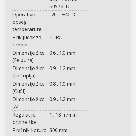
60974-10
Operativni
-20 ... +40 °C
opseg
temperature
Priključak za
EURO
brener
Dimenzije žice
0.6…1.0 mm
(Fe puna)
Dimenzije žice
0.9…1.2 mm
(Fe šuplja)
Dimenzije žice
0.8…1.0 mm
(CuSi)
Dimenzije žice
0.9…1.2 mm
(Al)
Regulacije
1…18 m/min
brzine žice
Prečnik kotura
300 mm