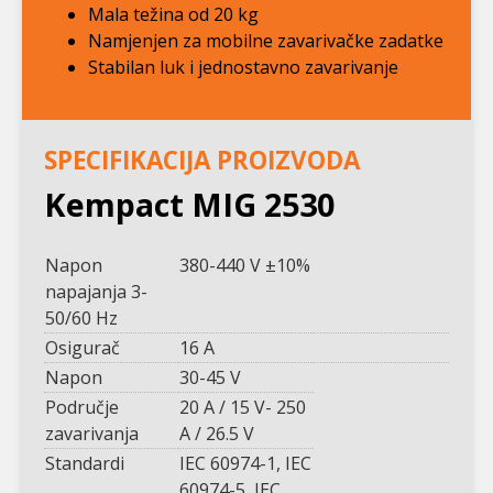
Mala težina od 20 kg
Namjenjen za mobilne zavarivačke zadatke
Stabilan luk i jednostavno zavarivanje
SPECIFIKACIJA PROIZVODA
Kempact MIG 2530
Napon
380-440 V ±10%
napajanja 3-
50/60 Hz
Osigurač
16 A
Napon
30-45 V
Područje
20 A / 15 V- 250
zavarivanja
A / 26.5 V
Standardi
IEC 60974-1, IEC
60974-5, IEC