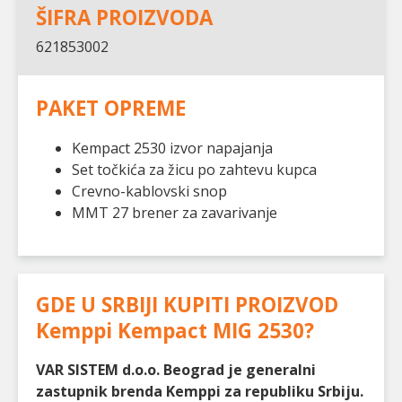
ŠIFRA PROIZVODA
621853002
PAKET OPREME
Kempact 2530 izvor napajanja
Set točkića za žicu po zahtevu kupca
Crevno-kablovski snop
MMT 27 brener za zavarivanje
GDE U SRBIJI KUPITI PROIZVOD
Kemppi Kempact MIG 2530
?
VAR SISTEM d.o.o. Beograd je generalni
zastupnik brenda Kemppi za republiku Srbiju.