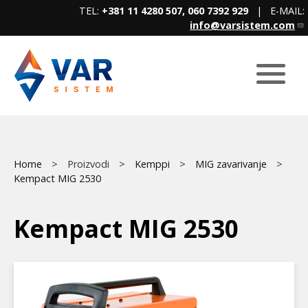
Skip
TEL:
+381 11 4280 507, 060 7392 929
| E-MAIL:
to
info@varsistem.com
main
content
Breadcrumb
Main
Home
Proizvodi
Kemppi
MIG zavarivanje
Kempact MIG 2530
menu
Kempact MIG 2530