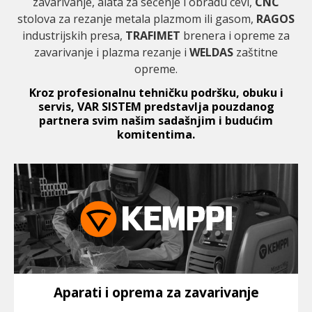
zavarivanje, alata za sečenje i obradu cevi,
CNC
stolova za rezanje metala plazmom ili gasom,
RAGOS
industrijskih presa,
TRAFIMET
brenera i opreme za
zavarivanje i plazma rezanje i
WELDAS
zaštitne
opreme.
Kroz profesionalnu tehničku podršku, obuku i
servis, VAR SISTEM predstavlja pouzdanog
partnera svim našim sadašnjim i budućim
komitentima.
Aparati i oprema za zavarivanje