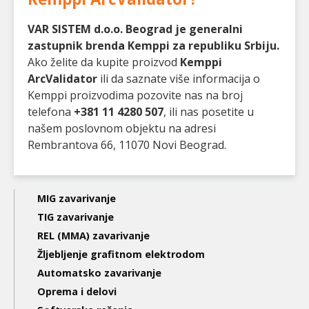
VAR SISTEM d.o.o. Beograd je generalni
zastupnik brenda Kemppi za republiku Srbiju.
Ako želite da kupite proizvod
Kemppi
ArcValidator
ili da saznate više informacija o
Kemppi proizvodima pozovite nas na broj
telefona
+381 11 4280 507
, ili nas posetite u
našem poslovnom objektu na adresi
Rembrantova 66, 11070 Novi Beograd.
Main
MIG zavarivanje
navigation
TIG zavarivanje
REL (MMA) zavarivanje
3nd
Žljebljenje grafitnom elektrodom
level
Automatsko zavarivanje
Oprema i delovi