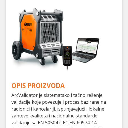
OPIS PROIZVODA
ArcValidator je sistematsko i tačno rešenje
validacije koje povezuje i proces bazirane na
radionici i kancelariji, ispunjavajući i lokalne
zahteve kvaliteta i nacionalne standarde
validacije sa EN 50504 i IEC EN 60974-14.