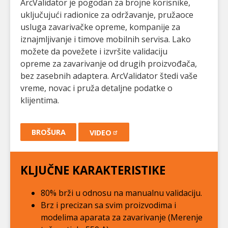
ArcValidator je pogodan za brojne korisnike,
uključujući radionice za održavanje, pružaoce
usluga zavarivačke opreme, kompanije za
iznajmljivanje i timove mobilnih servisa. Lako
možete da povežete i izvršite validaciju
opreme za zavarivanje od drugih proizvođača,
bez zasebnih adaptera. ArcValidator štedi vaše
vreme, novac i pruža detaljne podatke o
klijentima.
BROŠURA
VIDEO
KLJUČNE KARAKTERISTIKE
80% brži u odnosu na manualnu validaciju.
Brz i precizan sa svim proizvodima i
modelima aparata za zavarivanje (Merenje