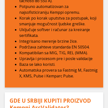
tačnosti do 550 A).
Potpuno automatizovan za
najsofisticiraniju Kemppi opremu.
Korak po korak uputstva za postupak, koji
smanjuje mogučnost ljudske greške.
Uključuje softver i računar za kreiranje
sertifikata.
Integrisano merenje brzine žice.
Podržava zahteve standarda EN 50504.
Kompatibilan sa MIG, TIG, REL (MMA).
Upravlja i procesom pre i posle validacije
Baza se lako koristi.
Automatska provera sa Fastmig M, Fastmig
X, KMS, Pulse i Kemparc Pulse.
GDE U SRBIJI KUPITI PROIZVOD
Kemppi ArcValidator
?