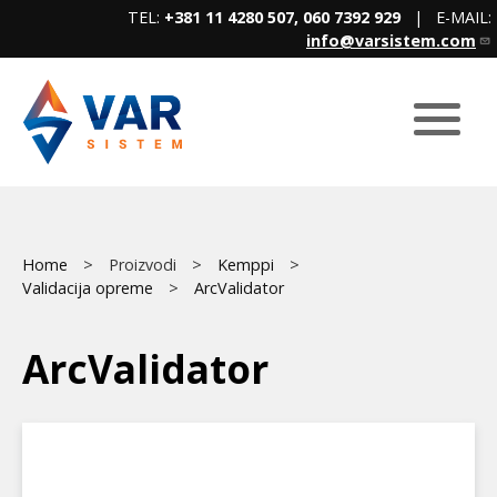
Skip
TEL:
+381 11 4280 507, 060 7392 929
| E-MAIL:
to
info@varsistem.com
main
content
Breadcrumb
Main
Home
Proizvodi
Kemppi
Validacija opreme
ArcValidator
menu
ArcValidator