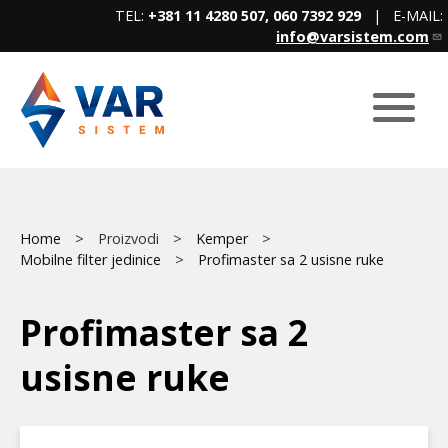
Skip
TEL:
+381 11 4280 507, 060 7392 929
| E-MAIL:
to
info@varsistem.com
main
content
Breadcrumb
Main
Home
Proizvodi
Kemper
Mobilne filter jedinice
Profimaster sa 2 usisne ruke
menu
Profimaster sa 2
usisne ruke