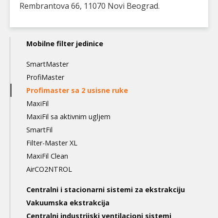
Rembrantova 66, 11070 Novi Beograd.
Main
Mobilne filter jedinice
navigation
SmartMaster
3nd
ProfiMaster
level
Profimaster sa 2 usisne ruke
MaxiFil
MaxiFil sa aktivnim ugljem
SmartFil
Filter-Master XL
MaxiFil Clean
AirCO2NTROL
Centralni i stacionarni sistemi za ekstrakciju
Vakuumska ekstrakcija
Centralni industrijski ventilacioni sistemi