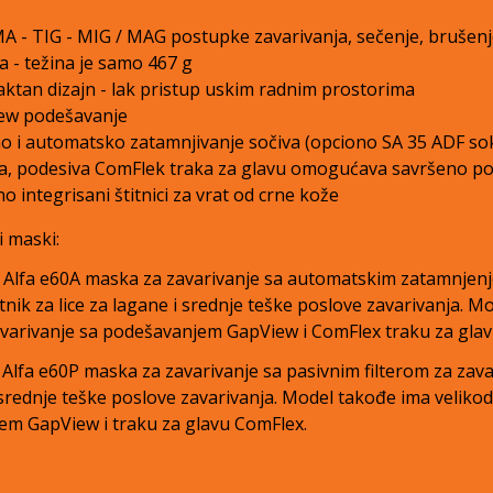
 - TIG - MIG / MAG postupke zavarivanja, sečenje, brušenje
 - težina je samo 467 g
tan dizajn - lak pristup uskim radnim prostorima
ew podešavanje
o i automatsko zatamnjivanje sočiva (opciono SA 35 ADF sok
, podesiva ComFlek traka za glavu omogućava savršeno po
o integrisani štitnici za vrat od crne kože
 maski:
 Alfa e60A maska za zavarivanje sa automatskim zatamnjenjem
titnik za lice za lagane i srednje teške poslove zavarivanja.
avarivanje sa podešavanjem GapView i ComFlex traku za glav
 Alfa e60P maska za zavarivanje sa pasivnim filterom za zavari
 srednje teške poslove zavarivanja. Model takođe ima velikod
m GapView i traku za glavu ComFlex.