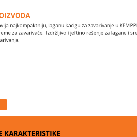
ROIZVODA
avlja najkompaktniju, laganu kacigu za zavarivanje u KEMP
eme za zavarivače. Izdržljivo i jeftino rešenje za lagane i s
arivanja.
A
E KARAKTERISTIKE