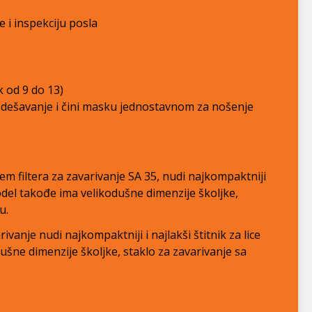
 i inspekciju posla
 od 9 do 13)
dešavanje i čini masku jednostavnom za nošenje
 filtera za zavarivanje SA 35, nudi najkompaktniji
 Model takođe ima velikodušne dimenzije školjke,
u.
vanje nudi najkompaktniji i najlakši štitnik za lice
ušne dimenzije školjke, staklo za zavarivanje sa