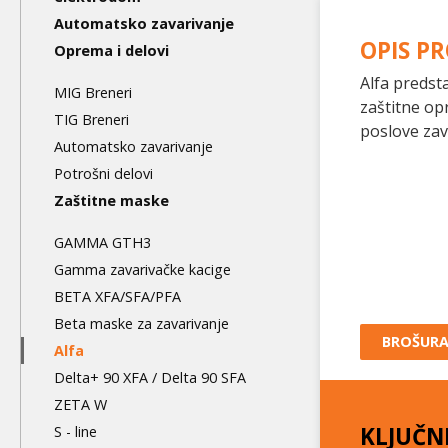
level
Automatsko zavarivanje
OPIS P
Oprema i delovi
Alfa predst
MIG Breneri
zaštitne opr
TIG Breneri
poslove zav
Automatsko zavarivanje
Potrošni delovi
Zaštitne maske
GAMMA GTH3
Gamma zavarivačke kacige
BETA XFA/SFA/PFA
Beta maske za zavarivanje
BROŠUR
Alfa
Delta+ 90 XFA / Delta 90 SFA
ZETA W
KLJUČN
S - line