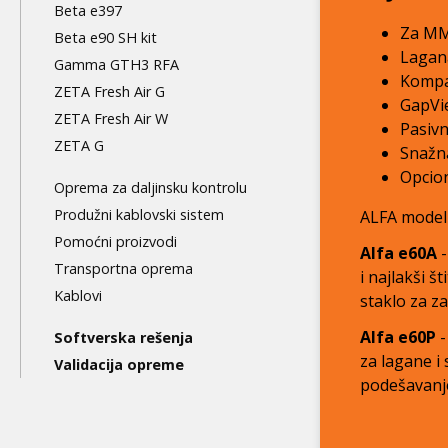
Beta e397
Za MMA
Beta e90 SH kit
Lagana
Gamma GTH3 RFA
Kompak
ZETA Fresh Air G
GapVi
ZETA Fresh Air W
Pasivn
ZETA G
Snažna
Opcion
Oprema za daljinsku kontrolu
Produžni kablovski sistem
ALFA modeli
Pomoćni proizvodi
Alfa e60A
-
Transportna oprema
i najlakši š
Kablovi
staklo za z
Alfa e60P
-
Softverska rešenja
za lagane i
Validacija opreme
podešavanje