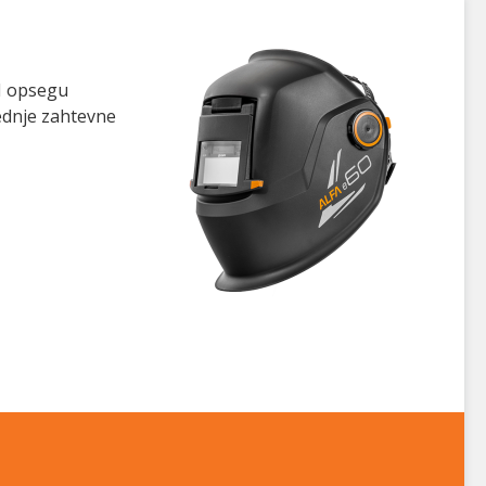
PI opsegu
rednje zahtevne