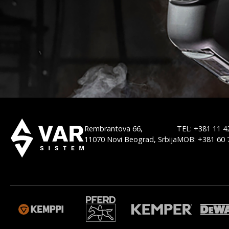
Rembrantova 66,
TEL: +381 11 4
11070 Novi Beograd, Srbija
MOB: +381 60 
M
WELDAS
ORBITALUM
MGM
BODO