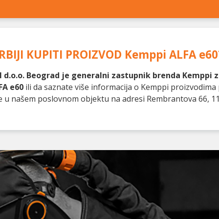
RBIJI KUPITI PROIZVOD
Kemppi ALFA e60
 d.o.o. Beograd je generalni zastupnik brenda Kemppi za
FA e60
ili da saznate više informacija o Kemppi proizvodima
te u našem poslovnom objektu na adresi Rembrantova 66, 1