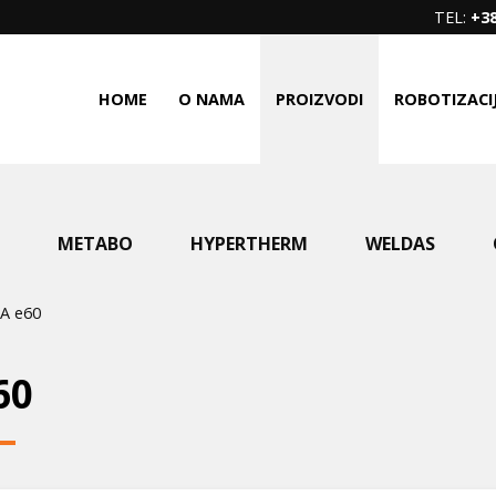
TEL:
+38
HOME
O NAMA
PROIZVODI
ROBOTIZACI
METABO
HYPERTHERM
WELDAS
A e60
60