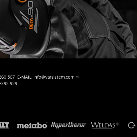
280 507
E-MAIL:
info@varsistem.com
7392 929
R
TRAFIMET