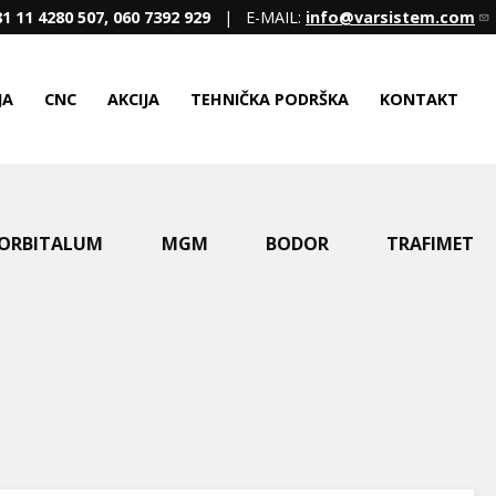
1 11 4280 507, 060 7392 929
| E-MAIL:
info@varsistem.com
JA
CNC
AKCIJA
TEHNIČKA PODRŠKA
KONTAKT
ORBITALUM
MGM
BODOR
TRAFIMET