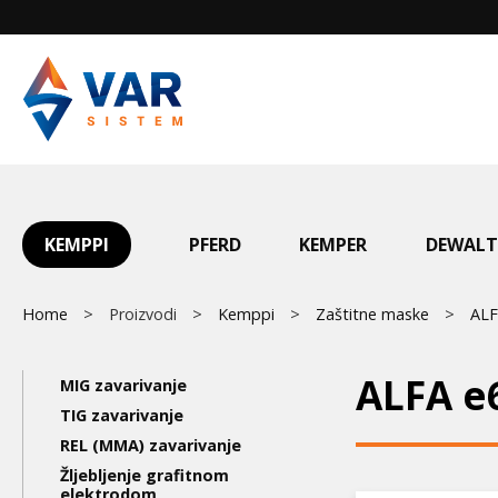
Skip
to
main
content
Main
KEMPPI
PFERD
KEMPER
DEWALT
menu
Breadcrumb
Home
Proizvodi
Kemppi
Zaštitne maske
ALF
Main
ALFA e
MIG zavarivanje
navigation
TIG zavarivanje
REL (MMA) zavarivanje
3nd
Žljebljenje grafitnom
elektrodom