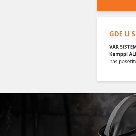
GDE U S
VAR SISTEM
Kemppi AL
nas poseti