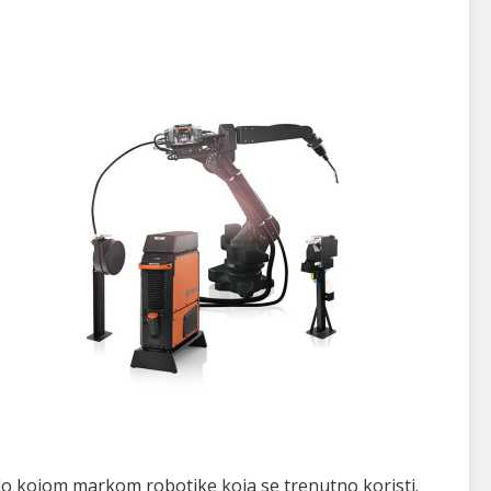
lo kojom markom robotike koja se trenutno koristi.