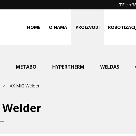
TEL:
+38
HOME
O NAMA
PROIZVODI
ROBOTIZACI
METABO
HYPERTHERM
WELDAS
AX MIG Welder
 Welder