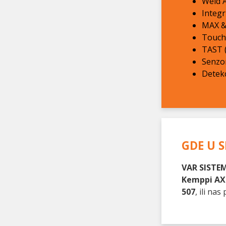
Weld A
Integr
MAX &
Touch
TAST 
Senzo
Detekc
GDE U S
VAR SISTEM
Kemppi AX
507
, ili n