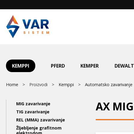
Skip
to
main
content
Main
KEMPPI
PFERD
KEMPER
DEWALT
menu
Breadcrumb
Home
Proizvodi
Kemppi
Automatsko zavarivanje
Main
AX MIG
MIG zavarivanje
navigation
TIG zavarivanje
REL (MMA) zavarivanje
3nd
Žljebljenje grafitnom
elektrodom