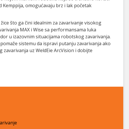
od Kemppija, omogućavaju brz i lak početak
žice što ga čini idealnim za zavarivanje visokog
zavarivanja MAX i Wise sa performansama luka
odor u izazovnim situacijama robotskog zavarivanja.
 pomaže sistemu da ispravi putanju zavarivanja ako
 zavarivanja uz WeldEie ArcVision i dobijte
arivanje