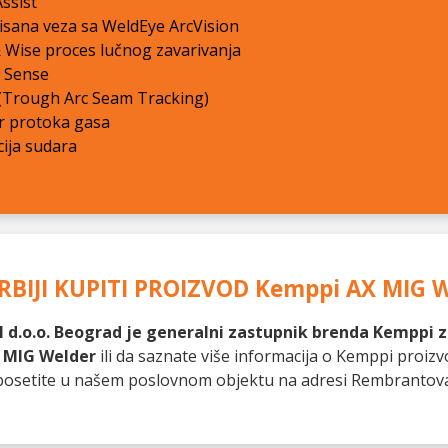
ssist
isana veza sa WeldEye ArcVision
 Wise proces lučnog zavarivanja
 Sense
(Trough Arc Seam Tracking)
r protoka gasa
ija sudara
RBIJI KUPITI PROIZVOD
Kemppi AX MIG W
 d.o.o. Beograd je generalni zastupnik brenda Kemppi za
 MIG Welder
ili da saznate više informacija o Kemppi proiz
as posetite u našem poslovnom objektu na adresi Rembrantov