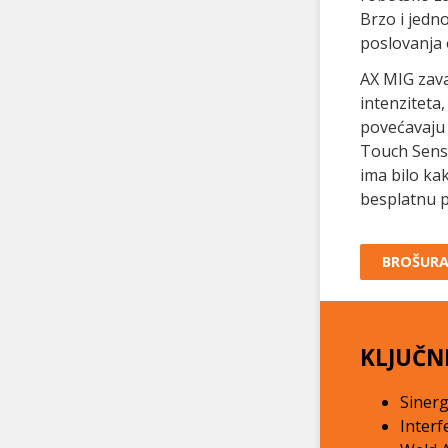
Brzo i jedn
poslovanja 
AX MIG zava
intenziteta
povećavaju 
Touch Sense
ima bilo ka
besplatnu 
BROŠUR
KLJUČN
Sinerg
Interf