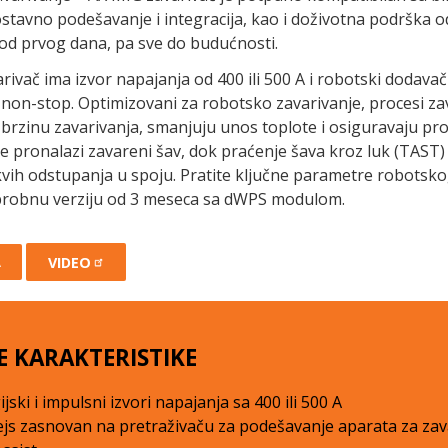
ostavno podešavanje i integracija, kao i doživotna podrška 
od prvog dana, pa sve do budućnosti.
rivač ima izvor napajanja od 400 ili 500 A i robotski dodavač 
, non-stop. Optimizovani za robotsko zavarivanje, procesi 
brzinu zavarivanja, smanjuju unos toplote i osiguravaju pr
 pronalazi zavareni šav, dok praćenje šava kroz luk (TAST)
kvih odstupanja u spoju. Pratite ključne parametre robotskog
probnu verziju od 3 meseca sa dWPS modulom.
A
VIDEO
E KARAKTERISTIKE
ijski i impulsni izvori napajanja sa 400 ili 500 A
ejs zasnovan na pretraživaču za podešavanje aparata za zav