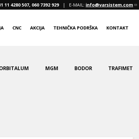
1 11 4280 507, 060 7392 929
| E-MAIL:
info@varsistem.com
JA
CNC
AKCIJA
TEHNIČKA PODRŠKA
KONTAKT
ORBITALUM
MGM
BODOR
TRAFIMET