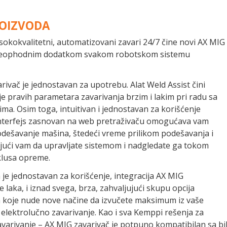
ROIZVODA
isokokvalitetni, automatizovani zavari 24/7 čine novi AX MIG
neophodnim dodatkom svakom robotskom sistemu
rivač je jednostavan za upotrebu. Alat Weld Assist čini
e pravih parametara zavarivanja brzim i lakim pri radu sa
ima. Osim toga, intuitivan i jednostavan za korišćenje
interfejs zasnovan na web pretraživaču omogućava vam
odešavanje mašina, štedeći vreme prilikom podešavanja i
ući vam da upravljate sistemom i nadgledate ga tokom
klusa opreme.
je jednostavan za korišćenje, integracija AX MIG
e laka, i iznad svega, brza, zahvaljujući skupu opcija
 koje nude nove načine da izvučete maksimum iz vaše
 elektrolučno zavarivanje. Kao i sva Kemppi rešenja za
varivanje – AX MIG zavarivač je potpuno kompatibilan sa bi