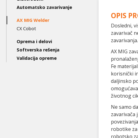
level
Automatsko zavarivanje
OPIS P
AX MIG Welder
Dosledni, v
CX Cobot
zavarivač 
zavarivanja.
Oprema i delovi
Softverska rešenja
AX MIG zava
Validacija opreme
pronalaženj
Fe materijal
korisnički 
daljinsko p
omogućavaj
životnog ci
Ne samo da 
zavarivača j
povezivanja
robotike za
robotsko za