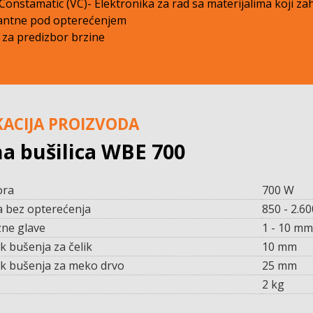
Constamatic (VC)- Elektronika za rad sa materijalima koji za
antne pod opterećenjem
za predizbor brzine
KACIJA PROIZVODA
a bušilica WBE 700
ora
700 W
a bez opterećenja
850 - 2.6
zne glave
1 - 10 mm
k bušenja za čelik
10 mm
ik bušenja za meko drvo
25 mm
2 kg