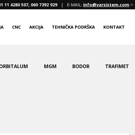
1 11 4280 507, 060 7392 929
| E-MAIL:
info@varsistem.com
JA
CNC
AKCIJA
TEHNIČKA PODRŠKA
KONTAKT
ORBITALUM
MGM
BODOR
TRAFIMET