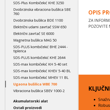
level
SDS-Plus Kombičekić KHE 3250
Dvobrzinska vibraciona bušilica SBE
OPIS P
760
ZA INFORM
Dvobrzinska bušilica BDE 1100
POZOVITE 
Električni udarni zavrtač SSW 650
Električni zavrtač SE 6000
Magnetna bušilica MAG 50
SDS-PLUS kombičekić BHE 2444 -
tiplerica
SDS-PLUS kombičekić KHE 2644
SDS-max kombičekić KH 5-40 set
SDS-max kombičekić KHEV 5-40 BL
SDS-max kombičekić MHEV 11 BL
Ugaona bušilica WBE 700
KLJUČN
Vibraciona bušilica SBEV 1000-2
Snažn
Akumulatorski alat
Robusn
Ostali proizvodi