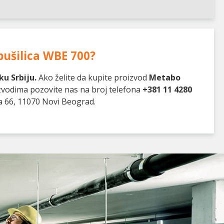
ušilica WBE 700
?
u Srbiju.
Ako želite da kupite proizvod
Metabo
izvodima pozovite nas na broj telefona
+381 11 4280
a 66, 11070 Novi Beograd.