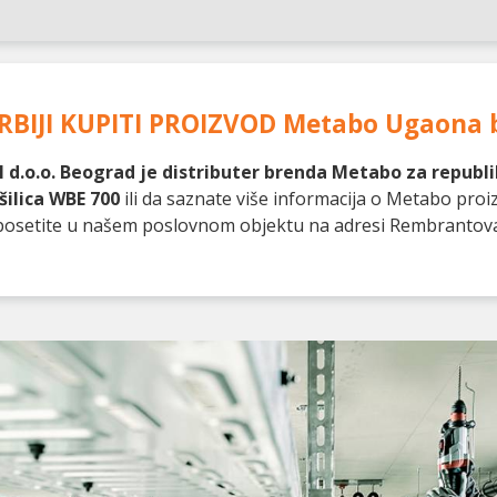
RBIJI KUPITI PROIZVOD
Metabo Ugaona b
 d.o.o. Beograd je distributer brenda Metabo za republik
ilica WBE 700
ili da saznate više informacija o Metabo pro
as posetite u našem poslovnom objektu na adresi Rembrantov