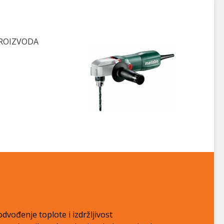
PROIZVODA
vođenje toplote i izdržljivost