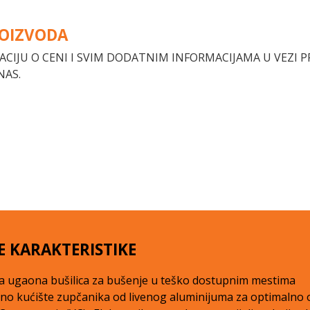
ROIZVODA
ACIJU O CENI I SVIM DODATNIM INFORMACIJAMA U VEZI 
NAS.
E KARAKTERISTIKE
a ugaona bušilica za bušenje u teško dostupnim mestima
o kućište zupčanika od livenog aluminijuma za optimalno od