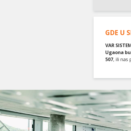
GDE U S
VAR SISTEM
Ugaona buš
507
, ili n