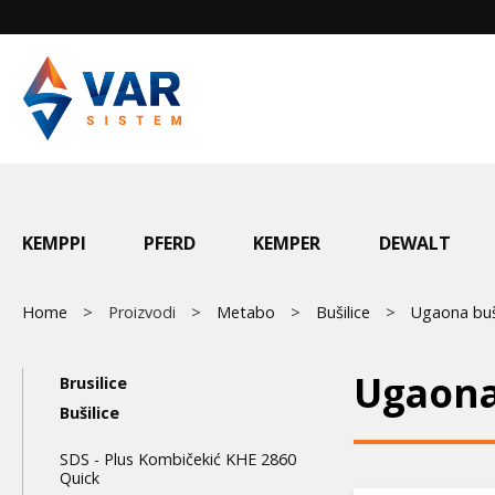
Skip
to
main
content
Main
KEMPPI
PFERD
KEMPER
DEWALT
menu
Breadcrumb
Home
Proizvodi
Metabo
Bušilice
Ugaona buš
Main
Ugaona
Brusilice
navigation
Bušilice
3nd
SDS - Plus Kombičekić KHE 2860
Quick