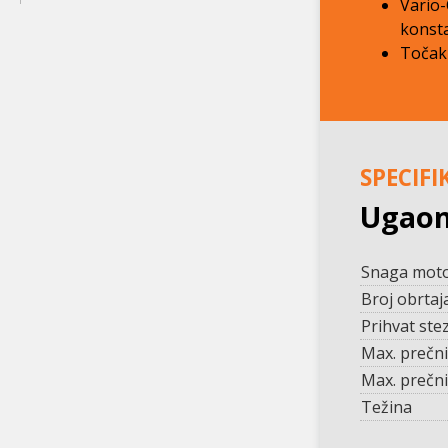
Vario-
konst
Točak 
SPECIFI
Ugaon
Snaga mot
Broj obrtaj
Prihvat ste
Max. prečni
Max. prečn
Težina