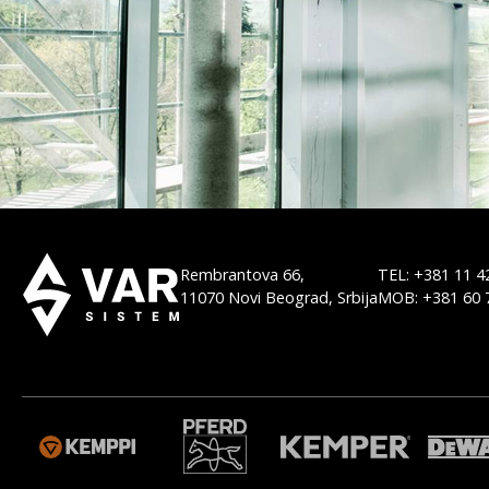
Rembrantova 66,
TEL: +381 11 4
11070 Novi Beograd, Srbija
MOB: +381 60 
M
WELDAS
ORBITALUM
MGM
BODO