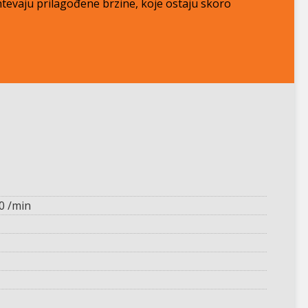
htevaju prilagođene brzine, koje ostaju skoro
00 /min