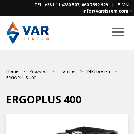
Skip
TEL:
+381 11 4280 507, 060 7392 929
| E-MAIL:
to
info@varsistem.com
main
content
Breadcrumb
Main
Home
Proizvodi
Trafimet
MIG breneri
ERGOPLUS 400
menu
ERGOPLUS 400