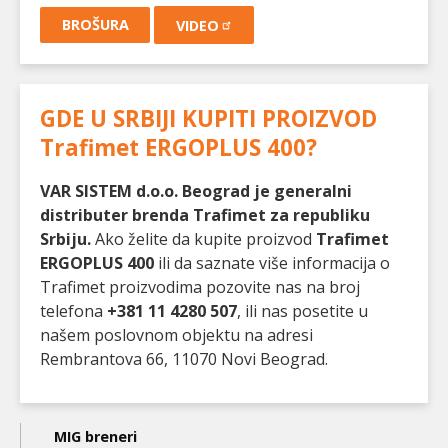
BROŠURA
VIDEO
GDE U SRBIJI KUPITI PROIZVOD
Trafimet ERGOPLUS 400
?
VAR SISTEM d.o.o. Beograd je generalni
distributer brenda Trafimet za republiku
Srbiju.
Ako želite da kupite proizvod
Trafimet
ERGOPLUS 400
ili da saznate više informacija o
Trafimet proizvodima pozovite nas na broj
telefona
+381 11 4280 507
, ili nas posetite u
našem poslovnom objektu na adresi
Rembrantova 66, 11070 Novi Beograd.
Main
MIG breneri