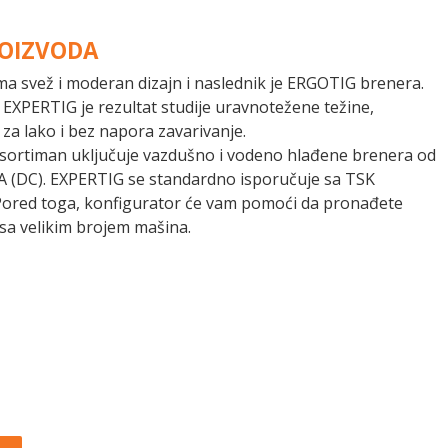
ROIZVODA
a svež i moderan dizajn i naslednik je ERGOTIG brenera.
EXPERTIG je rezultat studije uravnotežene težine,
a lako i bez napora zavarivanje.
sortiman uključuje vazdušno i vodeno hlađene brenera od
A (DC). EXPERTIG se standardno isporučuje sa TSK
Pored toga, konfigurator će vam pomoći da pronađete
sa velikim brojem mašina.