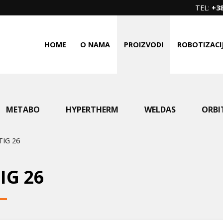
TEL:
+38
HOME
O NAMA
PROIZVODI
ROBOTIZACI
METABO
HYPERTHERM
WELDAS
ORBI
TIG 26
IG 26