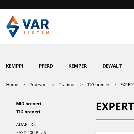
Skip
to
main
content
Main
KEMPPI
PFERD
KEMPER
DEWALT
menu
Breadcrumb
Home
Proizvodi
Trafimet
TIG breneri
EXPER
Main
EXPERT
MIG breneri
navigation
TIG breneri
3nd
ADAPTIG
EASY 400 PLUS