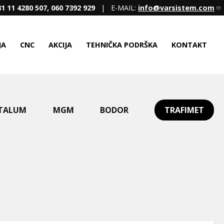
1 11 4280 507, 060 7392 929
| E-MAIL:
info@varsistem.com
JA
CNC
AKCIJA
TEHNIČKA PODRŠKA
KONTAKT
TALUM
MGM
BODOR
TRAFIMET