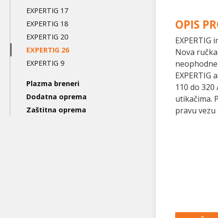
level
EXPERTIG 17
OPIS P
EXPERTIG 18
EXPERTIG 20
EXPERTIG im
EXPERTIG 26
Nova ručka 
EXPERTIG 9
neophodne z
EXPERTIG a
Plazma breneri
110 do 320 
Dodatna oprema
utikačima. 
Zaštitna oprema
pravu vezu 