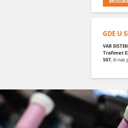
BROŠUR
GDE U S
VAR SISTEM
Trafimet E
507
, ili n