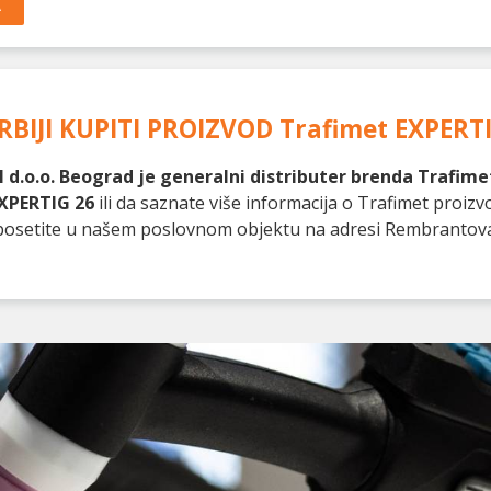
A
RBIJI KUPITI PROIZVOD
Trafimet EXPERT
 d.o.o. Beograd je generalni distributer brenda Trafimet
XPERTIG 26
ili da saznate više informacija o Trafimet proiz
as posetite u našem poslovnom objektu na adresi Rembrantov