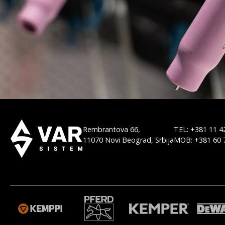
Rembrantova 66,
TEL: +381 11 4
11070 Novi Beograd, Srbija
MOB: +381 60 
M
WELDAS
ORBITALUM
MGM
BODO