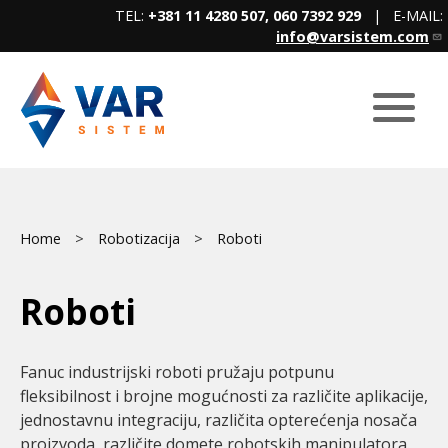
Skip
TEL:
+381 11 4280 507, 060 7392 929
| E-MAIL:
to
info@varsistem.com
main
content
Breadcrumb
Home
Robotizacija
Roboti
Roboti
Fanuc industrijski roboti pružaju potpunu
fleksibilnost i brojne mogućnosti za različite aplikacije,
jednostavnu integraciju, različita opterećenja nosača
proizvoda, različite domete robotskih manipulatora.