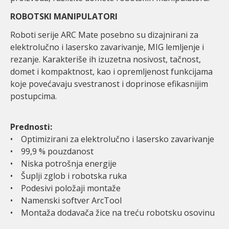
ROBOTSKI MANIPULATORI
Roboti serije ARC Mate posebno su dizajnirani za
elektrolučno i lasersko zavarivanje, MIG lemljenje i
rezanje. Karakteriše ih izuzetna nosivost, tačnost,
domet i kompaktnost, kao i opremljenost funkcijama
koje povećavaju svestranost i doprinose efikasnijim
postupcima.
Prednosti:
• Optimizirani za elektrolučno i lasersko zavarivanje
• 99,9 % pouzdanost
• Niska potrošnja energije
• Šuplji zglob i robotska ruka
• Podesivi položaji montaže
• Namenski softver ArcTool
• Montaža dodavača žice na treću robotsku osovinu