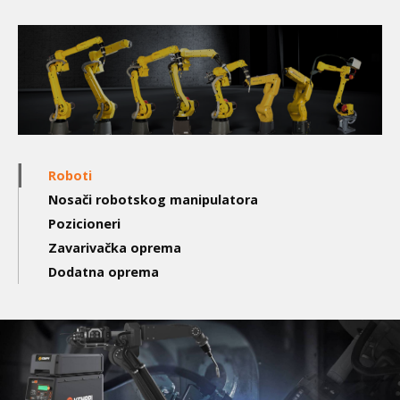
Main
Roboti
navigation
Nosači robotskog manipulatora
Pozicioneri
2nd
Zavarivačka oprema
level
Dodatna oprema