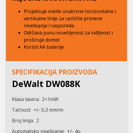
Projektuje svetle unakrsne horizontalne i
vertikalne linije za različite primene
nivelisanja i rasporeda
Održava punu osvetljenost za vidljivost i
proširuje domet
Koristi AA baterije
SPECIFIKACIJA PROIZVODA
DeWalt DW088K
Klasa lasera: 2<1mW
Tačnost: +/- 0,3 mm/m
Broj linija: 2
Automatsko nivelisanje: +/- 4o