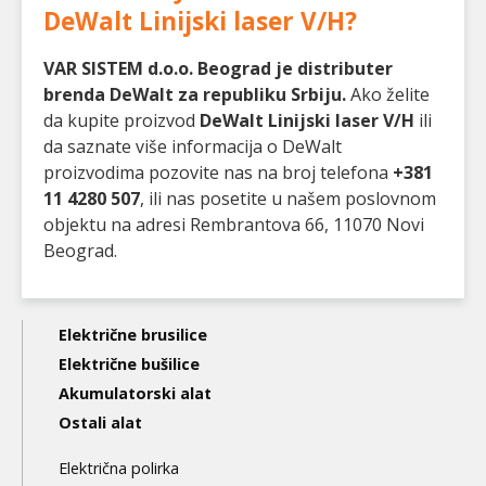
DeWalt Linijski laser V/H
?
VAR SISTEM d.o.o. Beograd je distributer
brenda DeWalt za republiku Srbiju.
Ako želite
da kupite proizvod
DeWalt Linijski laser V/H
ili
da saznate više informacija o DeWalt
proizvodima pozovite nas na broj telefona
+381
11 4280 507
, ili nas posetite u našem poslovnom
objektu na adresi Rembrantova 66, 11070 Novi
Beograd.
Main
Električne brusilice
navigation
Električne bušilice
Akumulatorski alat
3nd
Ostali alat
level
Električna polirka