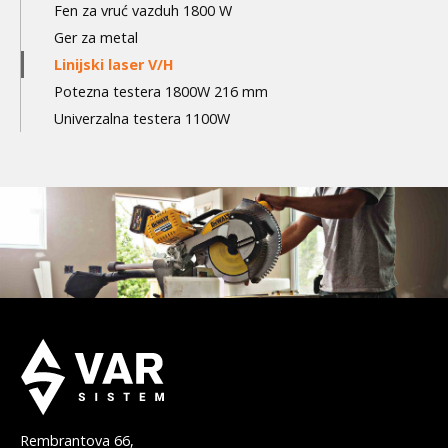
Fen za vruć vazduh 1800 W
Ger za metal
Linijski laser V/H
Potezna testera 1800W 216 mm
Univerzalna testera 1100W
Rembrantova 66,