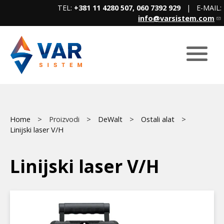
Skip
TEL:
+381 11 4280 507, 060 7392 929
| E-MAIL:
to
info@varsistem.com
main
content
Breadcrumb
Main
Home
Proizvodi
DeWalt
Ostali alat
Linijski laser V/H
menu
Linijski laser V/H