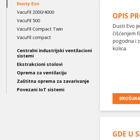
level
Dusty Evo
VacuFil 2000/4000
OPIS P
VacuFil 500
Dusti Evo j
VacuFil Compact Twin
čišćenjem fi
VacuFil compact
pogodna i z
kolica.
Centralni industrijski ventilacioni
sistemi
Ekstrakcioni stolovi
Oprema za ventilaciju
Zaštitna oprema za zavarivanje
Povezani IoT sistemi
BROŠUR
GDE U S