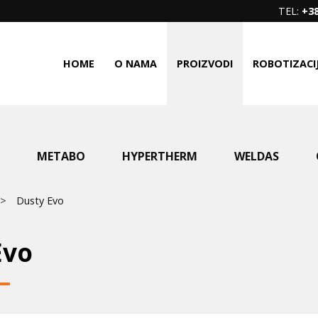
TEL:
+38
HOME
O NAMA
PROIZVODI
ROBOTIZACI
METABO
HYPERTHERM
WELDAS
Dusty Evo
Evo