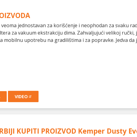
ROIZVODA
e veoma jednostavan za korišćenje i neophodan za svaku rad
ltera za vakuum ekstrakciju dima. Zahvaljujući velikoj ručki, j
a mobilnu upotrebu na gradilištima i za popravke. Jedva da j
A
VIDEO
RBIJI KUPITI PROIZVOD
Kemper Dusty Ev