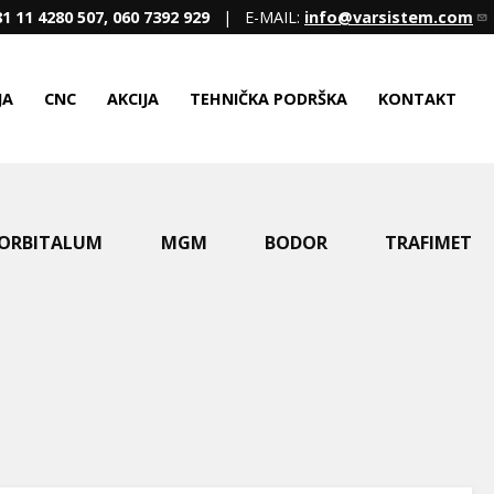
1 11 4280 507, 060 7392 929
| E-MAIL:
info@varsistem.com
JA
CNC
AKCIJA
TEHNIČKA PODRŠKA
KONTAKT
ORBITALUM
MGM
BODOR
TRAFIMET