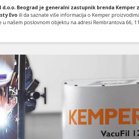
 d.o.o. Beograd je generalni zastupnik brenda Kemper za
sty Evo
ili da saznate više informacija o Kemper proizvodim
te u našem poslovnom objektu na adresi Rembrantova 66, 1