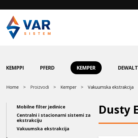
Skip
to
main
content
Main
KEMPPI
PFERD
KEMPER
DEWALT
menu
Breadcrumb
Home
Proizvodi
Kemper
Vakuumska ekstrakcija
Main
Dusty 
Mobilne filter jedinice
navigation
Centralni i stacionarni sistemi za
ekstrakciju
3nd
Vakuumska ekstrakcija