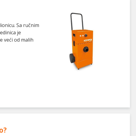
ionicu. Sa ručnim
edinica je
e veći od malih
o
?