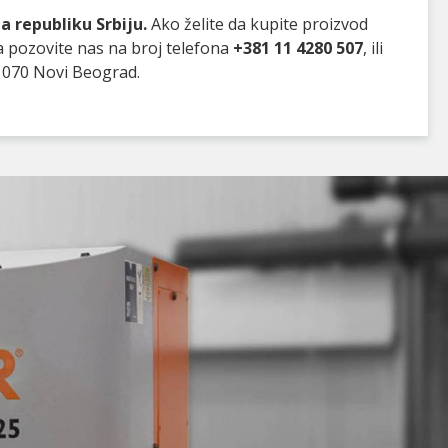
 republiku Srbiju.
Ako želite da kupite proizvod
a pozovite nas na broj telefona
+381 11 4280 507
, ili
1070 Novi Beograd.