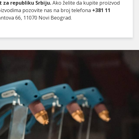
 za republiku Srbiju.
Ako želite da kupite proizvod
roizvodima pozovite nas na broj telefona
+381 11
antova 66, 11070 Novi Beograd.