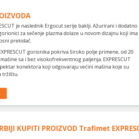
ROIZVODA
ESCUT je naslednik Ergocut serije baklji. Ažurirani i dodatno
gorionici za sečenje plazma dolaze u novom dizajnu koji ima
osni prekidač.
XPRESCUT gorionika pokriva široko polje primene, od 20
 mašine sa i bez visokofrekventnog paljenja. EXPRESCUT
spektar konektora koji odgovaraju većini mašina koje su
 tržištu.
A
RBIJI KUPITI PROIZVOD
Trafimet EXPRES