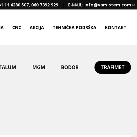
1 11 4280 507, 060 7392 929
| E-MAIL:
info@varsistem.com
JA
CNC
AKCIJA
TEHNIČKA PODRŠKA
KONTAKT
TALUM
MGM
BODOR
TRAFIMET