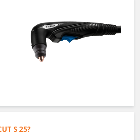
CUT S 25
?