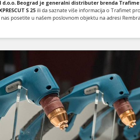
 d.o.o. Beograd je generalni distributer brenda Trafimet
XPRESCUT S 25
ili da saznate više informacija o Trafimet p
ili nas posetite u našem poslovnom objektu na adresi Rembr