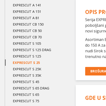
level
EXPRESCUT A 141
OPIS P
EXPRESCUT A 151
EXPRESCUT A 81
Serija EXPR
EXPRESCUT CB 150
poboljšani 
EXPRESCUT CB 50
novi sigurn
EXPRESCUT CB 70
Asortiman E
EXPRESCUT S 105
do 150 A za
EXPRESCUT S 125 DRAG
nudi širok 
EXPRESCUT S 125
trenutno na
EXPRESCUT S 25
EXPRESCUT S 25K
BROŠUR
EXPRESCUT S 35K
EXPRESCUT S 45
EXPRESCUT S 65 DRAG
EXPRESCUT S 65
GDE U S
EXPRESCUT S 75