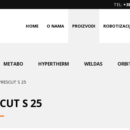
TEL:
+38
HOME
O NAMA
PROIZVODI
ROBOTIZACI
METABO
HYPERTHERM
WELDAS
ORBI
PRESCUT S 25
CUT S 25