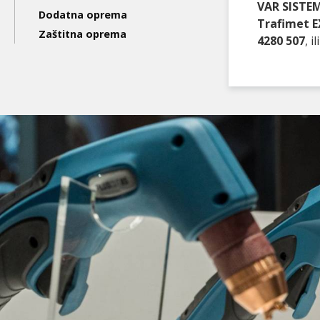
VAR SISTEM
Dodatna oprema
Trafimet E
Zaštitna oprema
4280 507
, 