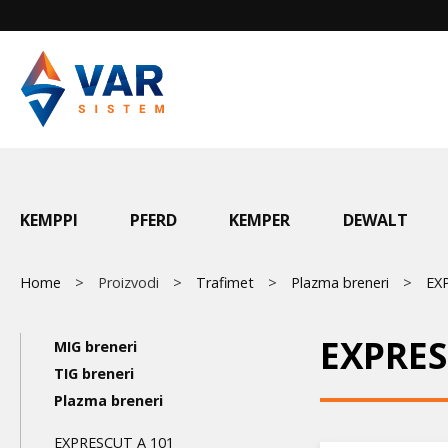
Skip
to
main
content
Main
KEMPPI
PFERD
KEMPER
DEWALT
menu
Breadcrumb
Home
Proizvodi
Trafimet
Plazma breneri
EX
Main
EXPRES
MIG breneri
navigation
TIG breneri
Plazma breneri
3nd
EXPRESCUT A 101