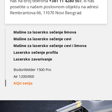
nas na broj telefona
+381 11 4280 507
, ili nas
posetite u našem poslovnom objektu na adresi
Rembrantova 66, 11070 Novi Beograd.
Main
Mašine za lasersko sečenje limova
navigation
Mašine za lasersko sečenje cevi
Mašine za lasersko sečenje cevi i limova
3nd
Lasersko sečenje profila
level
Lasersko zavarivanje
BodorWelder 1500 Pro
Air 1200/600
AQU serija