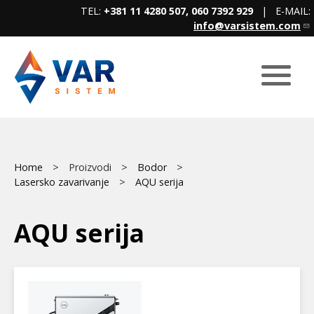
Skip
TEL:
+381 11 4280 507, 060 7392 929
| E-MAIL:
to
info@varsistem.com
main
content
Breadcrumb
Main
Home
Proizvodi
Bodor
Lasersko zavarivanje
AQU serija
menu
AQU serija