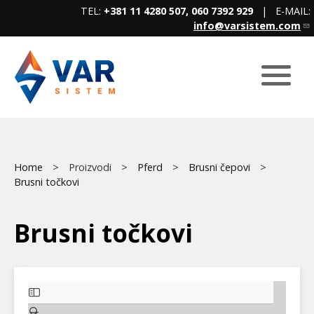
Skip
TEL:
+381 11 4280 507, 060 7392 929
| E-MAIL:
to
info@varsistem.com
main
content
Breadcrumb
Home
Proizvodi
Pferd
Brusni čepovi
Brusni točkovi
Brusni točkovi