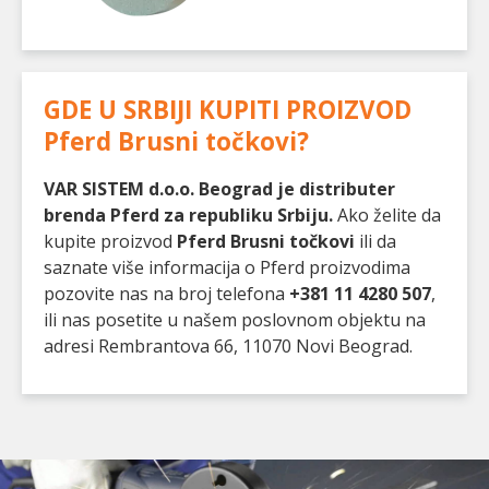
GDE U SRBIJI KUPITI PROIZVOD
Pferd Brusni točkovi
?
VAR SISTEM d.o.o. Beograd je distributer
brenda Pferd za republiku Srbiju.
Ako želite da
kupite proizvod
Pferd Brusni točkovi
ili da
saznate više informacija o Pferd proizvodima
pozovite nas na broj telefona
+381 11 4280 507
,
ili nas posetite u našem poslovnom objektu na
adresi Rembrantova 66, 11070 Novi Beograd.