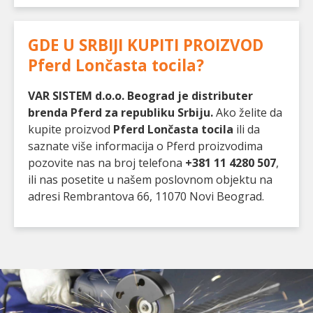
GDE U SRBIJI KUPITI PROIZVOD
Pferd Lončasta tocila
?
VAR SISTEM d.o.o. Beograd je distributer
brenda Pferd za republiku Srbiju.
Ako želite da
kupite proizvod
Pferd Lončasta tocila
ili da
saznate više informacija o Pferd proizvodima
pozovite nas na broj telefona
+381 11 4280 507
,
ili nas posetite u našem poslovnom objektu na
adresi Rembrantova 66, 11070 Novi Beograd.