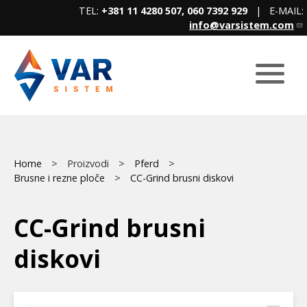
Skip
TEL:
+381 11 4280 507, 060 7392 929
| E-MAIL:
to
info@varsistem.com
main
content
Breadcrumb
Home
Proizvodi
Pferd
Brusne i rezne ploče
CC-Grind brusni diskovi
CC-Grind brusni
diskovi