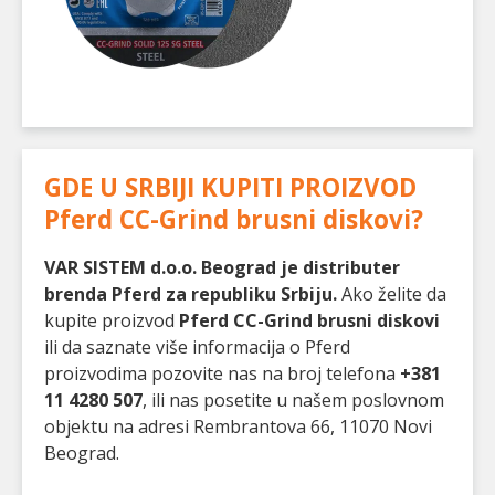
GDE U SRBIJI KUPITI PROIZVOD
Pferd CC-Grind brusni diskovi
?
VAR SISTEM d.o.o. Beograd je distributer
brenda Pferd za republiku Srbiju.
Ako želite da
kupite proizvod
Pferd CC-Grind brusni diskovi
ili da saznate više informacija o Pferd
proizvodima pozovite nas na broj telefona
+381
11 4280 507
, ili nas posetite u našem poslovnom
objektu na adresi Rembrantova 66, 11070 Novi
Beograd.